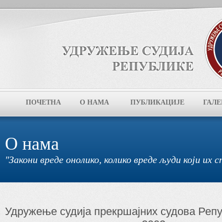
ПОЧЕТНА
О НАМА
ПУБЛИКАЦИЈЕ
ГАЛЕ
О нама
"Закони вреде онолико, колико вреде људи који их сп
Удружење судија прекршајних судова Репу