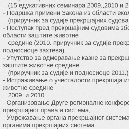
(15 едукативних семинара 2009.,2010 и 20
- Подршка примени Закона из области еко
(приручник за судије прекршајних судова 
- Поступак пред прекршајним судовима збо
области заштите животне
средине (2010. приручник за судије прек
подносиоце захтева),
- Упутство за одмеравање казне за прекрш
заштите животне средине
(приручник за судије и подносиоце 2011.)
- Истраживање о учесталости прекршаја и
животне средине
2009. и 2010.,
- Организовање Друге регионалне конфере
прекршајног права и система,
- Умрежавање органа прекршајног система
органима прекршајних система