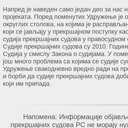
Напред је наведен само један део за нас н
пројеката. Поред поменутих Удружење је 
округлих столова, на којима је расправљ
који се јављају у прекршајном поступку ка
судија прекршајних судова у правосудном 
Судије прекршајних судова су 2010. Годин
Судија у смислу Закона о судијама. У пом
још много проблема са којима се судије су
Удружење свакодневно вредно ради на п
и борби да судије прекршајних судова доби
који им припада.
Напомена: Информације објавље
прекршајних судова РС не морају н