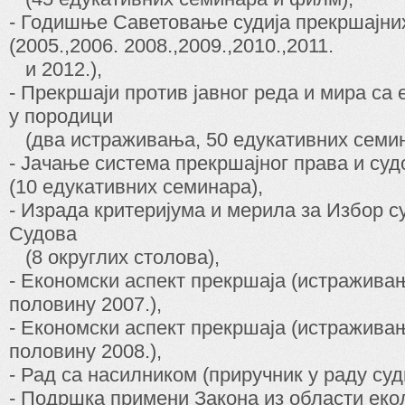
- Годишње Саветовање судија прекршајни
(2005.,2006. 2008.,2009.,2010.,2011.
и 2012.),
- Прекршаји против јавног реда и мира с
у породици
(два истраживања, 50 едукативних семин
- Јачање система прекршајног права и суд
(10 едукативних семинара),
- Израда критеријума и мерила за Избор с
Судова
(8 округлих столова),
- Економски аспект прекршаја (истраживањ
половину 2007.),
- Економски аспект прекршаја (истраживањ
половину 2008.),
- Рад са насилником (приручник у раду суд
- Подршка примени Закона из области еко