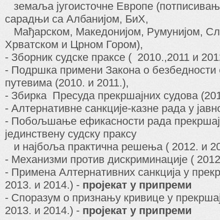
земаља југоисточне Европе (потписивањ
сарадњи са Албанијом, БиХ,
Мађарском, Македонијом, Румунијом, Сл
Хрватском и Црном Гором),
- Зборник судске праксе ( 2010.,2011 и 2012
- Подршка примени Закона о безбедности 
путевима (2010. и 2011.),
- Збирка Пресуда прекршајних судова (201
- Алтернативне санкције-казне рада у јавн
- Побољшање ефикасности рада прекршајн
јединствену судску праксу
и најбоља практична решења ( 2012. и 20
- Механизми против дискриминације ( 2012.
- Примена Алтернативних санкција у прекр
2013. и 2014.) -
пројекат у припреми
- Споразум о признању кривице у прекршај
2013. и 2014.) -
пројекат у припреми