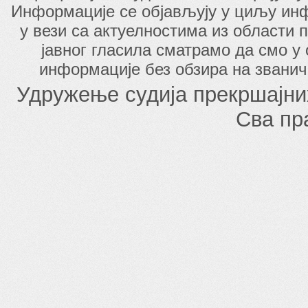
Информације се објављују у циљу инф
у вези са актуелностима из области п
јавног гласила сматрамо да смо у
информације без обзира на званич
Удружење судија прекршајни
Сва пр