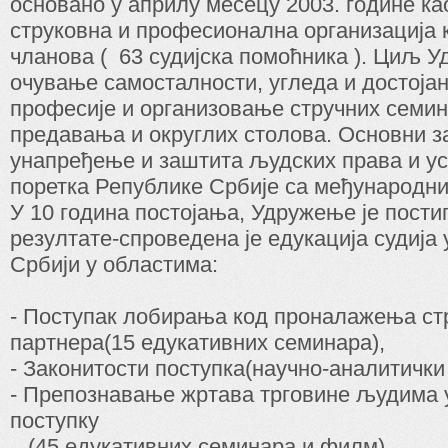
основано у априлу месецу 2003. године ка
струковна и професионална организација к
чланова ( 63 судијска помоћника ). Циљ У
очување самосталности, угледа и достојан
професије и организовање стручних семин
предавања и округлих столова. Основни з
унапређење и заштита људских права и у
поретка Републике Србије са међународн
У 10 година постојања, Удружење је пости
резултате-спроведена је едукација судија
Србији у областима:
- Поступак лобирања код проналажења ст
партнера(15 едукативних семинара),
- Законитости поступка(научно-аналитички 
- Препознавање жртава трговине људима 
поступку
(45 едукативних семинара и филм),